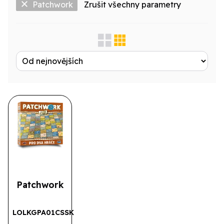
Patchwork
Zrušit všechny parametry
Zobrazit jen...
Produktová řada
Výrobce
Licence
Druh
Patchwork
LOLKGPA01CSSK