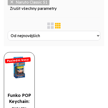
Naruto Classic S1
Zrušit všechny parametry
Zobrazit jen...
Produktová řada
Výrobce
Licence
Poslední kusy
Druh
Typové označení
Funko POP
Keychain:
Naruto