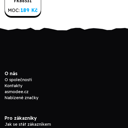
FK86531
Poslední kusy
Classic-
189 Kč
MOC:
Naruto
O nás
O společnosti
Kontakty
asmodee.cz
Nabízené značky
Pro zákazníky
Jak se stát zákazníkem