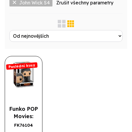
John Wick S4
Zrušit všechny parametry
Zobrazit jen...
Produktová řada
Výrobce
Poslední kusy
Licence
Druh
Typové označení
Funko POP
Movies:
John Wick
FK76104
Poslední kusy
4- Winston