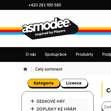
tel:
+420 281 930 585
emai
O nás
Spolupráce
Produkty
Podp
Celý sortiment
Kategorie
Licence
C
DESKOVÉ HRY
DOPLŇKY KE HRÁM