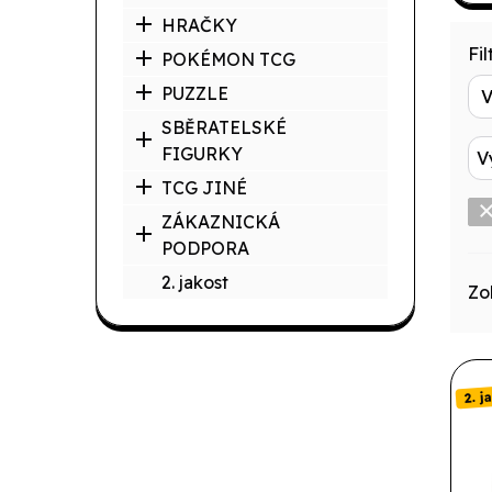
HRAČKY
Filt
POKÉMON TCG
PUZZLE
SBĚRATELSKÉ
FIGURKY
V
TCG JINÉ
ZÁKAZNICKÁ
PODPORA
2. jakost
Zo
2. j