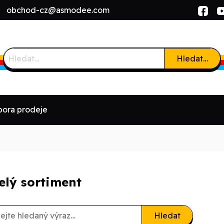
l:
obchod-cz@asmodee.com
Hledat…
ora prodeje
elý sortiment
Hledat