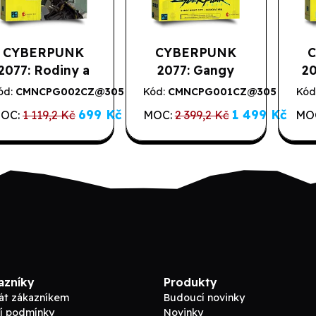
CYBERPUNK
CYBERPUNK
2077: Rodiny a
2077: Gangy
20
psanci -
Night City -
ód:
CMNCPG002CZ@305
Kód:
CMNCPG001CZ@305
Kód
Vý
2. jakost
2. jakost
rozšíření (2.
Desková hra (2.
699 Kč
1 499 Kč
OC:
1 119,2 Kč
MOC:
2 399,2 Kč
MO
jakost)
jakost)
azníky
Produkty
tát zákazníkem
Budoucí novinky
í podmínky
Novinky