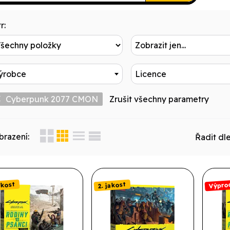
r:
Zobrazit jen...
ýrobce
Licence
Cyberpunk 2077 CMON
Zrušit všechny parametry
brazení:
Řadit dle
Výpro
akost
2. jakost