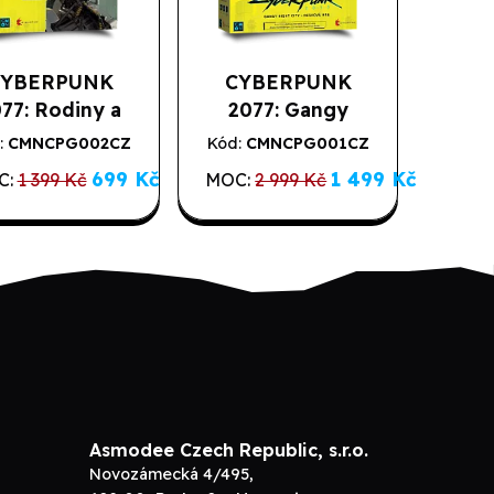
CYBERPUNK
CYBERPUNK
77: Rodiny a
2077: Gangy
psanci -
Night City -
:
CMNCPG002CZ
Kód:
CMNCPG001CZ
prodej
Výprodej
rozšíření
Desková hra
699 Kč
1 499 Kč
C:
1 399 Kč
MOC:
2 999 Kč
Asmodee Czech Republic, s.r.o.
Novozámecká 4/495,