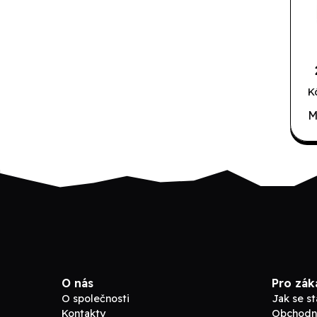
K
M
O nás
Pro zák
O společnosti
Jak se s
Kontakty
Obchodn